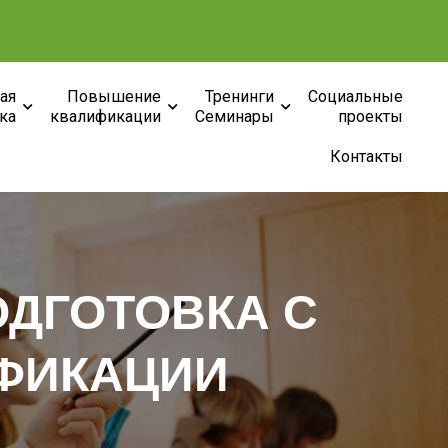
ая
Повышение
Тренинги
Социальные
ка
квалификации
Семинары
проекты
Контакты
ДГОТОВКА С
ФИКАЦИИ