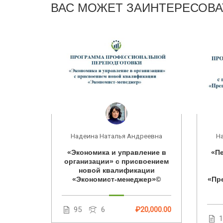
ВАС МОЖЕТ ЗАИНТЕРЕСОВА
еевна
Надеина Наталья Андреевна
Н
ние на
«Экономика и управление в
«Пе
оением
организации» с присвоением
алист в
новой квалификации
и»©
«Экономист-менеджер»©
«Пр
5,000.00
95
6
₽20,000.00