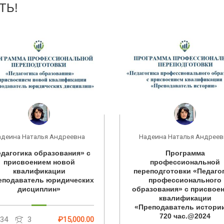
ТЬ!
адеина Наталья Андреевна
Надеина Наталья Андреев
дагогика образования» с
Программа
присвоением новой
профессиональной
квалификации
переподготовки «Педаго
еподаватель юридических
профессионального
дисциплин»
образования» с присвое
квалификации
«Преподаватель истории
720 час.@2024
134
3
₽15,000.00