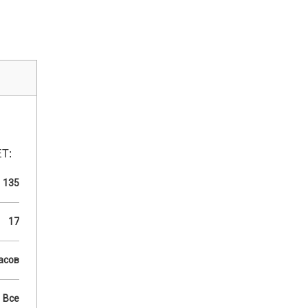
Т:
135
17
асов
Все