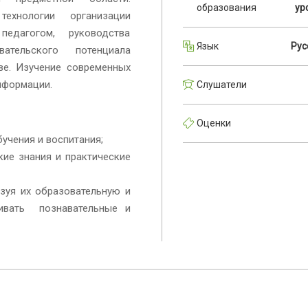
образования
ур
технологии организации
едагогом, руководства
Язык
Рус
ательского потенциала
ве. Изучение современных
нформации.
Слушатели
Оценки
учения и воспитания;
ие знания и практические
зуя их образовательную и
вивать познавательные и