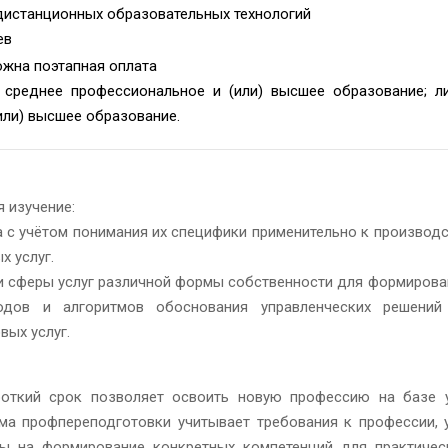
дистанционных образовательных технологий
ев
ожна поэтапная оплата
среднее профессиональное и (или) высшее образование; ли
или) высшее образование.
 изучение:
а с
учётом понимания их специфики применительно к производс
х услуг.
ми сферы услуг различной формы собственности для формирова
одов и алгоритмов обоснования управленческих решений
вых услуг.
роткий срок позволяет освоить новую профессию на базе 
ма профпереподготовки учитывает требования к профессии, 
ы на формирование конкретных компетенций для практичес