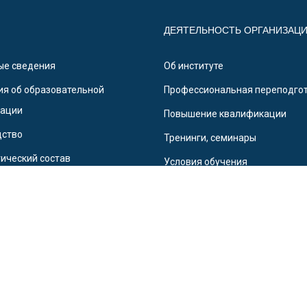
ДЕЯТЕЛЬНОСТЬ ОРГАНИЗАЦ
ые сведения
Об институте
я об образовательной
Профессиональная переподго
зации
Повышение квалификации
дство
Тренинги, семинары
ический состав
Условия обучения
нты
Выдаваемые документы
ие дополнительного профессионального образования «Северо-Кав