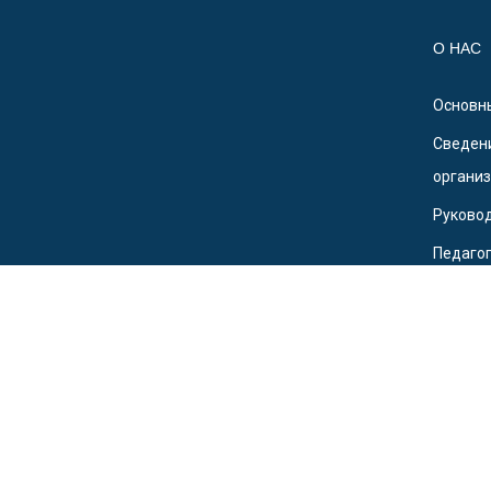
О НАС
Основн
Сведени
органи
Руково
Педагог
Докуме
© 2016 - 2025 Частное образовательное учрежден
Разработчик:
WebDevEX