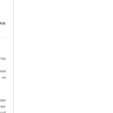
ца,
тву
ния
 на
уже
уже
кой