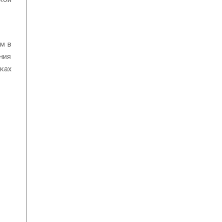
м в
ния
ках