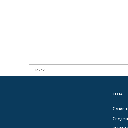
О НАС
Основн
Сведени
органи