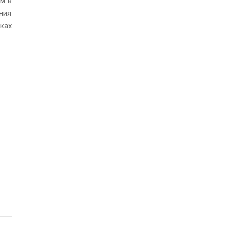
м в
ния
ках