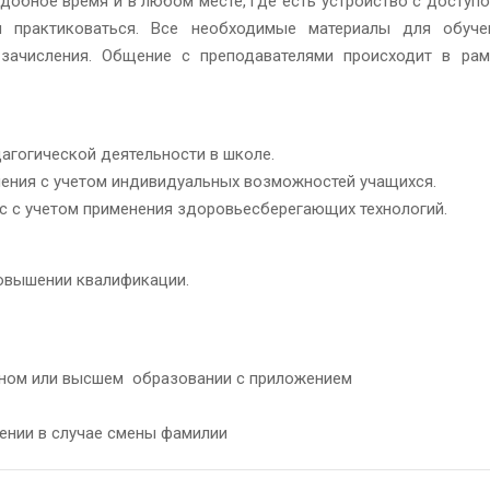
добное время и в любом месте, где есть устройство с доступо
 и практиковаться. Все необходимые материалы для обуче
зачисления. Общение с преподавателями происходит в рам
дагогической деятельности в школе.
чения с учетом индивидуальных возможностей учащихся.
сс с учетом применения здоровьесберегающих технологий.
овышении квалификации.
ьном или высшем образовании с приложением
жении в случае смены фамилии