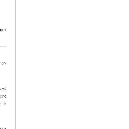
ца,
ием
кой
ого
ы к